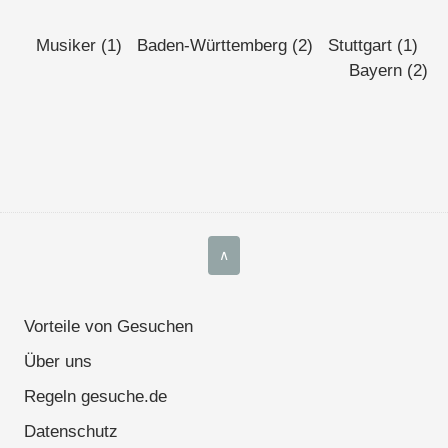
Unterricht in Gesang und Stimmbildung ist möglich.
Musiker (1)
Baden-Württemberg (2)
Stuttgart (1)
Bayern (2)
Aber ich kann auch mal Gesellschaft leisten oder
Besorgungen erledigen.
Über ...
∧
Vorteile von Gesuchen
Über uns
Regeln gesuche.de
Datenschutz