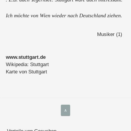
Ich möchte von Wien wieder nach Deutschland ziehen.
Unterricht in Gesang und Stimmbildung ist möglich.
Musiker (1)
Aber ich kann auch mal Gesellschaft leisten oder
Besorgungen erledigen.
www.stuttgart.de
Wikipedia: Stuttgart
Über ...
Karte von Stuttgart
∧