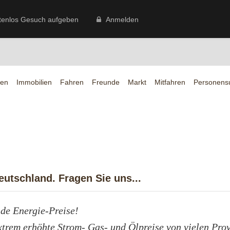
tenlos Gesuch aufgeben
Anmelden
en
Immobilien
Fahren
Freunde
Markt
Mitfahren
Personens
utschland. Fragen Sie uns...
nde Energie-Preise!
xtrem erhöhte Strom- Gas- und Ölpreise von vielen Pro