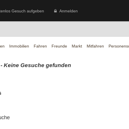
tenlos Gesuch aufgeben
Anmelden
en
Immobilien
Fahren
Freunde
Markt
Mitfahren
Personens
 -
Keine Gesuche gefunden
s
uche