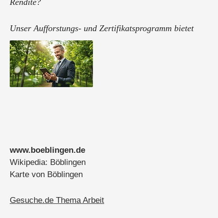
Rendite?
Unser Aufforstungs‑ und Zertifikats­programm bietet
Ihnen exakt das: Beteiligung an echten
Aufforstungsflächen in Afrika inkl. CO₂‑Zertifikaten +
Holz­handelserlös.
Wir stellen Ihnen umfassende ...
www.boeblingen.de
Wikipedia: Böblingen
Karte von Böblingen
Gesuche.de Thema Arbeit