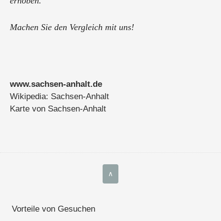
erhoben.
Machen Sie den Vergleich mit uns!
Wir prüfen und machen Ihnen mit Sicherheit den besten
Preis.
Kostenlose diskrete Angebote erhalten Sie schnell!
www.sachsen-anhalt.de
Senden Sie nur Ihre Verbrauchsdaten des letzten ...
Wikipedia: Sachsen-Anhalt
Karte von Sachsen-Anhalt
∧
Vorteile von Gesuchen