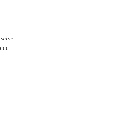
 seine
ann.