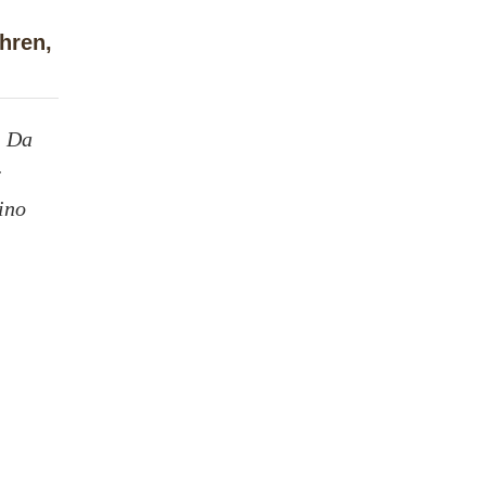
ühren,
. Da
r
ino