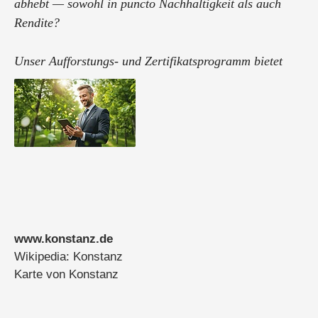
abhebt — sowohl in puncto Nachhaltigkeit als auch
Rendite?
Unser Aufforstungs‑ und Zertifikats­programm bietet
Ihnen exakt das: Beteiligung an echten
Aufforstungsflächen in Afrika inkl. CO₂‑Zertifikaten +
Holz­handelserlös.
Wir stellen Ihnen umfassende ...
www.konstanz.de
Wikipedia: Konstanz
Karte von Konstanz