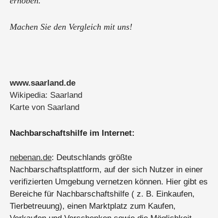
erhoben.
Machen Sie den Vergleich mit uns!
Wir prüfen und machen Ihnen mit Sicherheit den besten
Preis.
Kostenlose diskrete Angebote erhalten Sie schnell!
www.saarland.de
Senden Sie nur Ihre Verbrauchsdaten des letzten ...
Wikipedia: Saarland
Karte von Saarland
Nachbarschaftshilfe im Internet:
nebenan.de
: Deutschlands größte
Nachbarschaftsplattform, auf der sich Nutzer in einer
verifizierten Umgebung vernetzen können. Hier gibt es
Bereiche für Nachbarschaftshilfe ( z. B. Einkaufen,
Tierbetreuung), einen Marktplatz zum Kaufen,