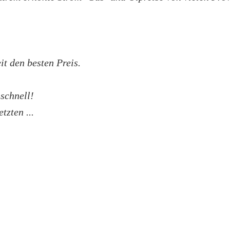
t den besten Preis.
 schnell!
tzten ...