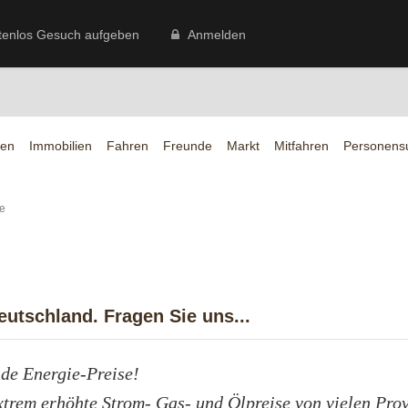
tenlos Gesuch aufgeben
Anmelden
en
Immobilien
Fahren
Freunde
Markt
Mitfahren
Personens
e
utschland. Fragen Sie uns...
nde Energie-Preise!
xtrem erhöhte Strom- Gas- und Ölpreise von vielen Pro