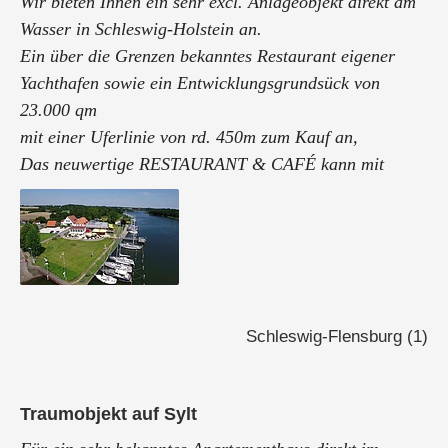
Wir bieten Ihnen ein sehr excl. Anlageobjekt direkt am
Wasser in Schleswig-Holstein an.
Ein über die Grenzen bekanntes Restaurant eigener
Yachthafen sowie ein Entwicklungsgrundsück von
23.000 qm
mit einer Uferlinie von rd. 450m zum Kauf an,
Das neuwertige RESTAURANT & CAFÉ kann mit
Betreiber ( bekannter Gastronom aus Hamburg)
übergeben werden.
Bebauung nach bereits vorliegenden ...
Schleswig-Flensburg (1)
Traumobjekt auf Sylt