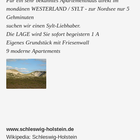
Für ein sehr bekanntes Apartementhaus direkt im
mondänen WESTERLAND / SYLT - zur Nordsee nur 5
Gehminuten
suchen wir einen Sylt-Liebhaber.
Die LAGE wird Sie sofort begeistern 1 A
Eigenes Grundstück mit Friesenwall
9 moderne Apartements
Luxuriös und einzigartig
Parkplätze direkt an der Liegenschaft
Wir freuen uns auf Ihr Interesse.
Bitte senden Sie uns Ihr Gebot.
Absicherung ...
www.schleswig-holstein.de
Wikipedia: Schleswig-Holstein