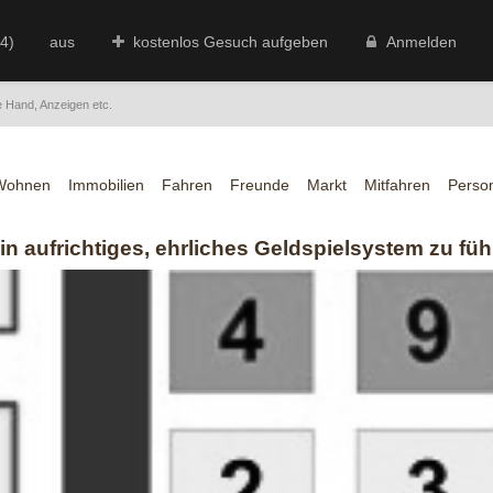
(4)
aus
kostenlos Gesuch aufgeben
Anmelden
e Hand, Anzeigen etc.
Wohnen
Immobilien
Fahren
Freunde
Markt
Mitfahren
Perso
ein aufrichtiges, ehrliches Geldspielsystem zu fü